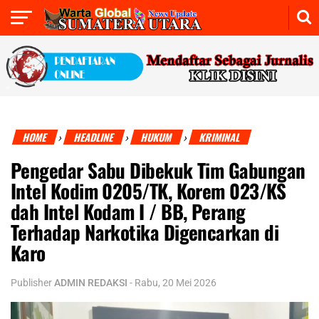
HOME
HEADLINE
HUKUM
KRIMINAL
›
›
›
Pengedar Sabu Dibekuk Tim Gabungan
Intel Kodim 0205/TK, Korem 023/KS
dah Intel Kodam I / BB, Perang
Terhadap Narkotika Digencarkan di
Karo
Publisher
ADMIN REDAKSI
-
Rabu, 20 Mei 2026