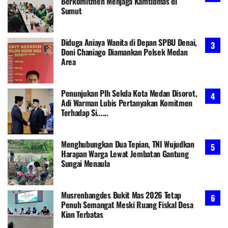
Berkomitmen Menjaga Kamtibmas di
Sumut
Diduga Aniaya Wanita di Depan SPBU Denai,
Doni Chaniago Diamankan Polsek Medan
Area
Penunjukan Plh Sekda Kota Medan Disorot,
Adi Warman Lubis Pertanyakan Komitmen
Terhadap Si......
Menghubungkan Dua Tepian, TNI Wujudkan
Harapan Warga Lewat Jembatan Gantung
Sungai Menaula
Musrenbangdes Bukit Mas 2026 Tetap
Penuh Semangat Meski Ruang Fiskal Desa
Kian Terbatas