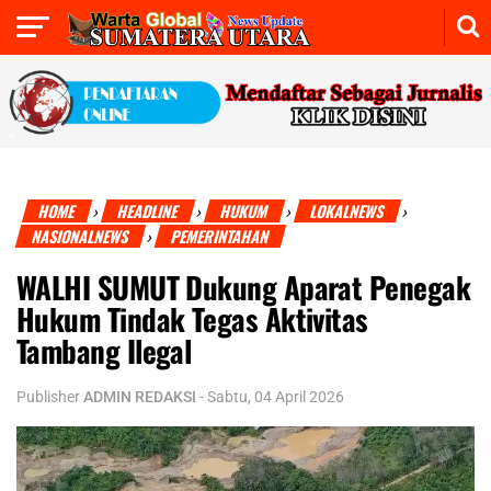
HOME
HEADLINE
HUKUM
LOKALNEWS
›
›
›
›
NASIONALNEWS
PEMERINTAHAN
›
WALHI SUMUT Dukung Aparat Penegak
Hukum Tindak Tegas Aktivitas
Tambang Ilegal
Publisher
ADMIN REDAKSI
-
Sabtu, 04 April 2026