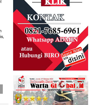
l
n
s,