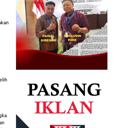
akan
elih
ngka
an