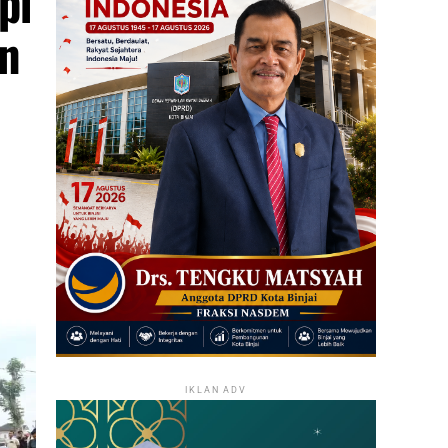
pi
an
IKLAN ADV