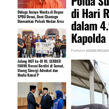
Polda Su
di Hari 
Diduga Aniaya Wanita di Depan
SPBU Denai, Doni Chaniago
dalam 4.
Diamankan Polsek Medan Area
Kapolda 
Publisher
ADMIN REDAK
Jelang HUT ke-81 RI, SEKBER
FAHMI Resmi Berdiri di Sumut,
Usung Sinergi Advokat dan
Media Kawal P