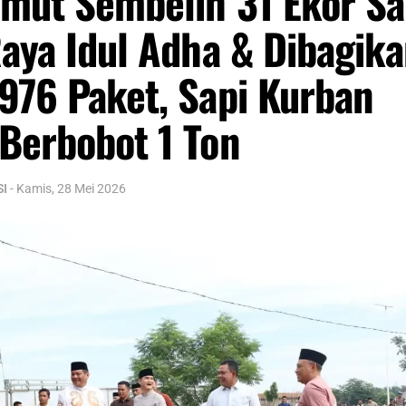
mut Sembelih 31 Ekor Sa
Raya Idul Adha & Dibagik
976 Paket, Sapi Kurban
Berbobot 1 Ton
SI
-
Kamis, 28 Mei 2026