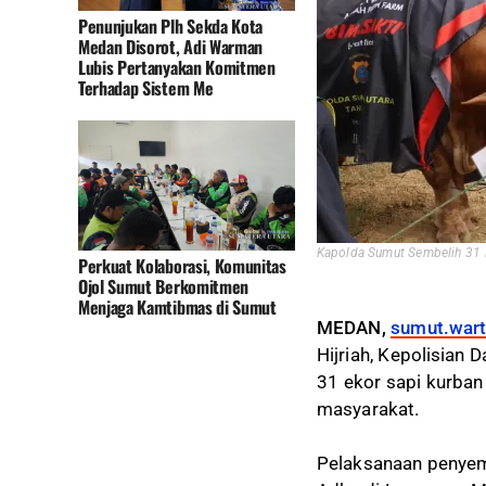
Penunjukan Plh Sekda Kota
Medan Disorot, Adi Warman
Lubis Pertanyakan Komitmen
Terhadap Sistem Me
Kapolda Sumut Sembelih 31 E
Perkuat Kolaborasi, Komunitas
Ojol Sumut Berkomitmen
Menjaga Kamtibmas di Sumut
MEDAN,
sumut.wart
Hijriah, Kepolisian
31 ekor sapi kurban
masyarakat.
Pelaksanaan penyemb