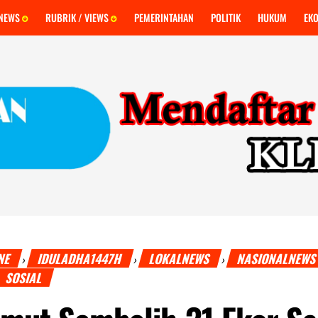
 NEWS
RUBRIK / VIEWS
PEMERINTAHAN
POLITIK
HUKUM
EK
NE
IDULADHA1447H
LOKALNEWS
NASIONALNEW
›
›
›
SOSIAL