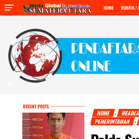
HOME
RUBRIK /
RECENT POSTS
HOME
HEADLI
›
PEMERINTAHAN
›