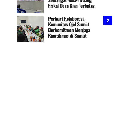
Fiskal Desa Kian Terbatas
Perkuat Kolaborasi,
Komunitas Ojol Sumut
Berkomitmen Menjaga
Kamtibmas di Sumut
Jelang HUT ke-81 RI,
SEKBER FAHMI Resmi
Berdiri di Sumut, Usung
Sinergi Advokat dan Media
......
Diduga Aniaya Wanita di
Depan SPBU Denai, Doni
Chaniago Diamankan
Polsek Medan Area
Penunjukan Plh Sekda Kota
Medan Disorot, Adi Warman
Lubis Pertanyakan
Komitmen Terhadap Si......