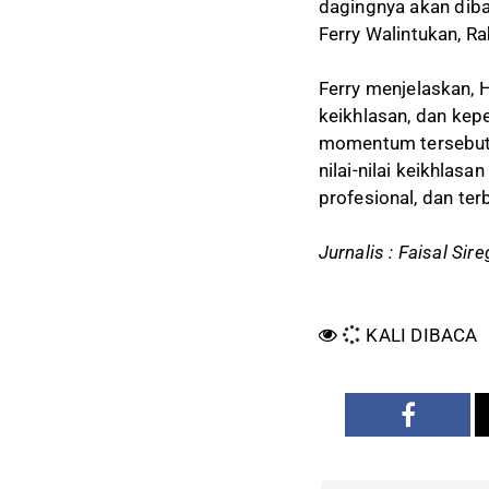
dagingnya akan diba
Ferry Walintukan, R
Ferry menjelaskan, 
keikhlasan, dan kepe
momentum tersebut,
nilai-nilai keikhla
profesional, dan te
Jurnalis : Faisal Sire
KALI DIBACA