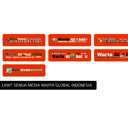
Palas Angkat Bicara
LIHAT SEMUA MEDIA WARTA GLOBAL INDONESIA