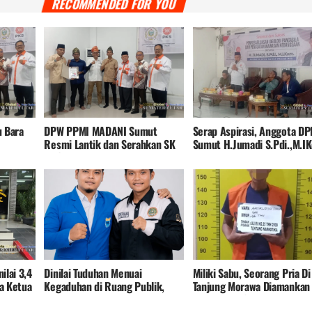
RECOMMENDED FOR YOU
 Bara
DPW PPMI MADANI Sumut
Serap Aspirasi, Anggota D
Resmi Lantik dan Serahkan SK
Sumut H.Jumadi S.Pdi.,M.I
DPC PPMI MADANI Kabupaten
Disambut Hangat Warga As
Batu Bara
dan Batu Bara
ilai 3,4
Dinilai Tuduhan Menuai
Miliki Sabu, Seorang Pria Di
sa Ketua
Kegaduhan di Ruang Publik,
Tanjung Morawa Diamankan
Panggil
Tokoh Pemuda dan Mahasiswa
Polres Deli Serdang