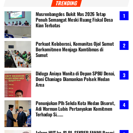
TRENDING
Musrenbangdes Bukit Mas 2026 Tetap
Penuh Semangat Meski Ruang Fiskal Desa
Kian Terbatas
Perkuat Kolaborasi, Komunitas Ojol Sumut
Berkomitmen Menjaga Kamtibmas di
Sumut
Diduga Aniaya Wanita di Depan SPBU Denai,
Doni Chaniago Diamankan Polsek Medan
Area
Penunjukan Plh Sekda Kota Medan Disorot,
Adi Warman Lubis Pertanyakan Komitmen
Terhadap Si......
Jelang HUT ke-81 RI, SEKBER FAHMI Resmi