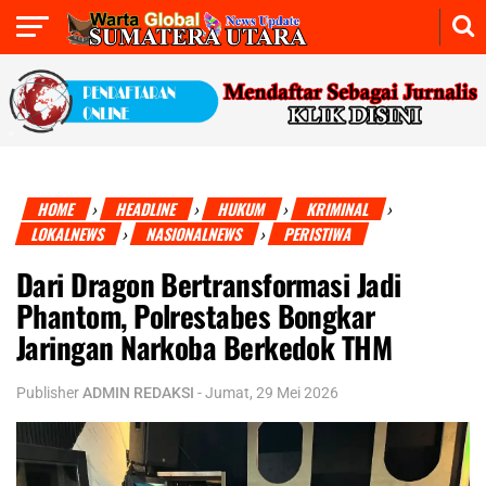
HOME
HEADLINE
HUKUM
KRIMINAL
›
›
›
›
LOKALNEWS
NASIONALNEWS
PERISTIWA
›
›
Dari Dragon Bertransformasi Jadi
Phantom, Polrestabes Bongkar
Jaringan Narkoba Berkedok THM
Publisher
ADMIN REDAKSI
-
Jumat, 29 Mei 2026